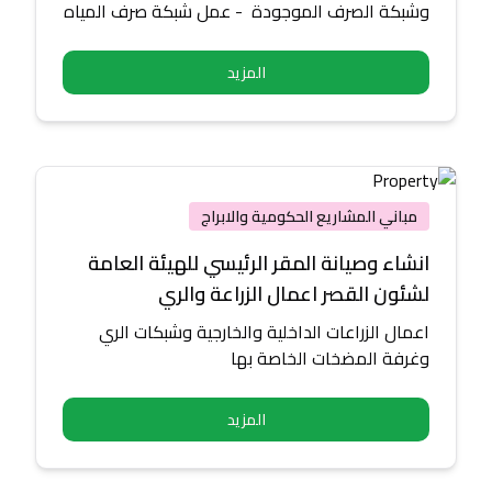
وشبكة الصرف الموجودة - عمل شبكة صرف المياه
باستخدام انابيب الصرف وطبقات من الصلبوخ
المناسب - إضافة خليط التربة الزراعية والاسمدة -
المزيد
تركيب شبكات الري وفقا لمواصفا الفيفا - عمل
المناسيب النهائية للملعب قبل الزراعة - زراعة النجيل
المناسب للملعب برمودا Tifway419
مباني المشاريع الحكومية والابراج
انشاء وصيانة المقر الرئيسي للهيئة العامة
لشئون القصر اعمال الزراعة والري
اعمال الزراعات الداخلية والخارجية وشبكات الري
وغرفة المضخات الخاصة بها
المزيد